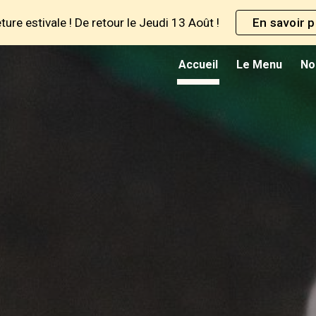
ure estivale ! De retour le Jeudi 13 Août !
En savoir p
ip to main content
Skip to navigat
Accueil
Le Menu
No