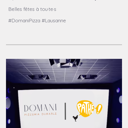
Belles fêtes à tou·te·s
#DomaniPizza #Lausanne