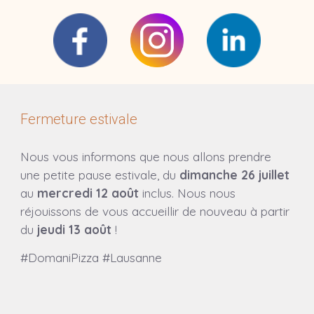
Fermeture estivale
Nous vous informons que nous allons prendre
une petite pause estival
e
, du
dimanche 2
6
juillet
au
mercredi
12 août
inclus. Nous nous
réjouissons de vous accueillir de nouveau à partir
du
jeu
di 1
3
août
!
#DomaniPizza #Lausanne